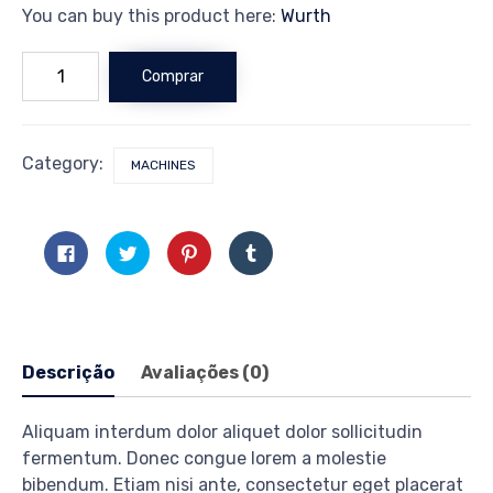
You can buy this product here:
Wurth
Cordless
Comprar
drill
Fanny
quantidade
Category:
MACHINES
Clique
Clique
Clique
Clique
para
para
para
para
compartilhar
compartilhar
compartilhar
compartilhar
no
no
no
no
Facebook(abre
Twitter(abre
Pinterest(abre
Tumblr(abre
em
em
em
em
nova
nova
nova
nova
janela)
janela)
janela)
janela)
Descrição
Avaliações (0)
Aliquam interdum dolor aliquet dolor sollicitudin
fermentum. Donec congue lorem a molestie
bibendum. Etiam nisi ante, consectetur eget placerat