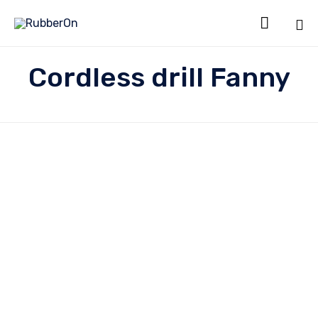

Sk
Cordless drill Fanny
to
co