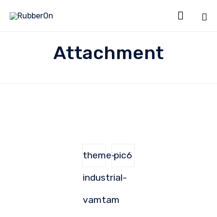

Sk
Attachment
to
co
theme-
pic6
industrial-
vamtam