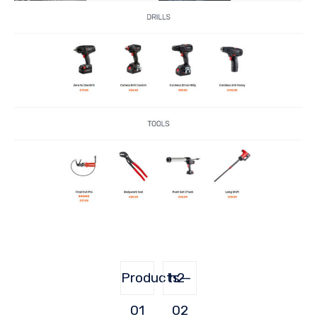
Products-
h2-
01
02