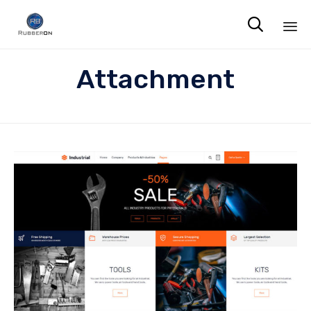

Sk
Attachment
to
co