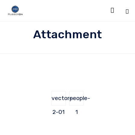

Sk
Attachment
to
co
vector-
people-
2-01
1