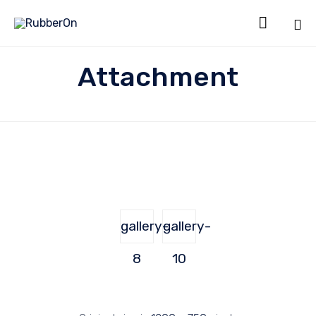

Sk
Attachment
to
co
gallery-
gallery-
8
10