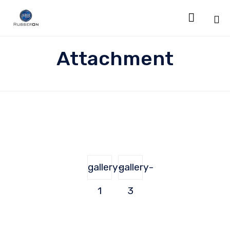

Sk
Attachment
to
co
gallery-
gallery-
1
3