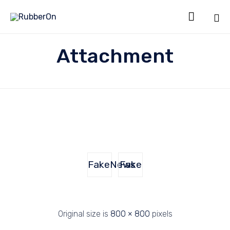

Sk
Attachment
to
co
FakeNews
Fake
Original size is
800 × 800
pixels