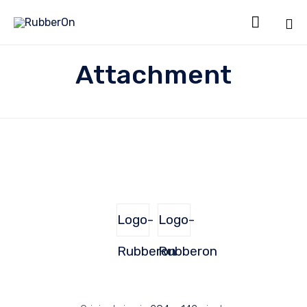

Sk
Attachment
to
co
Logo-
Logo-
Rubberon
Rubberon